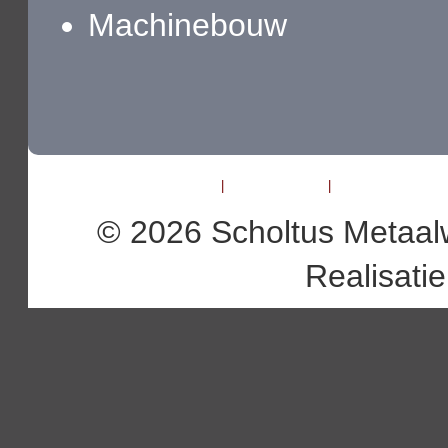
Machinebouw
Scholtus Metaalwerken
|
Molenstraat 19
|
6732 BP Harska
© 2026 Scholtus Metaal
Realisati