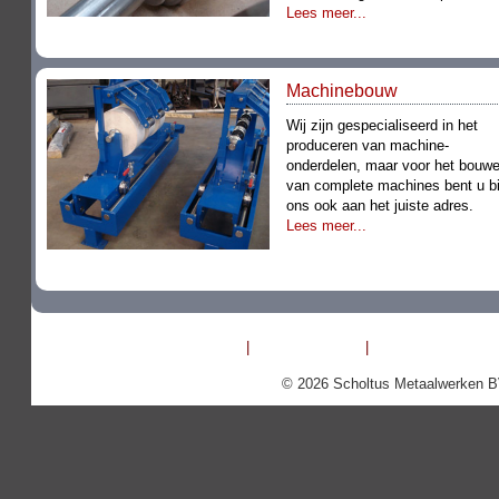
Lees meer...
Machinebouw
Wij zijn gespecialiseerd in het
produceren van machine-
onderdelen, maar voor het bouw
van complete machines bent u bi
ons ook aan het juiste adres.
Lees meer...
Scholtus Metaalwerken
|
Molenstraat 19
|
6732 BP Harska
© 2026 Scholtus Metaalwerken B